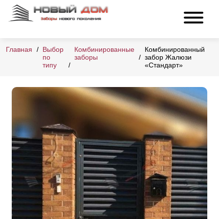
Главная
Выбор
Комбинированные
Комбинированный
по
заборы
забор Жалюзи
типу
«Стандарт»