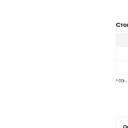
Сто
* ПЭ 
О