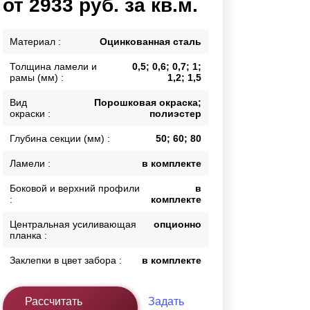
от 2933 руб. за кв.м.
Калитки
Входные группы
Материал :
Оцинкованная сталь
Ворота складные гармошка
Толщина ламели и
0,5; 0,6; 0,7; 1;
рамы (мм) :
1,2; 1,5
ВСЕ ДЛЯ ЗАБОРА
Вид
Порошковая окраска;
окраски :
полиэстер
Панели для забора
Глубина секции (мм) :
50; 60; 80
Ламели :
в комплекте
Боковой и верхний профили
в
:
комплекте
Центральная усиливающая
опционно
планка :
Заклепки в цвет забора :
в комплекте
Рассчитать
Задать