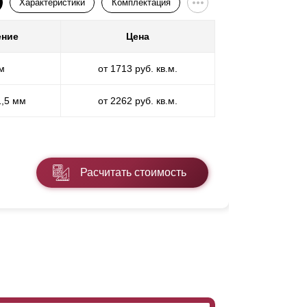
Характеристики
Комплектация
ение
Цена
Покр
м
от 1713 руб. кв.м.
П
1,5 мм
от 2262 руб. кв.м.
ПП
* ПЭ - поли
Расчитать стоимость
Подробнее