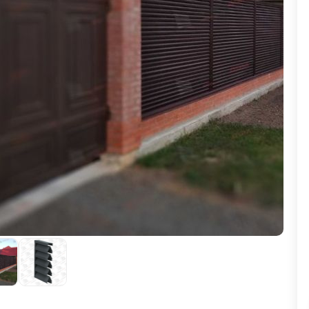
ВЫБОР ПО ХАРАКТЕРИСТИКАМ
Горизонтальные заборы
Высокие заборы
Красивые, дизайнерские заборы
ВЫБОР ПО СПОСОБУ МОНТАЖА
Заборы под ключ
Готовые заборы
Комплекты заборов-лего "сделай сам"
Быстровозводимые заборы