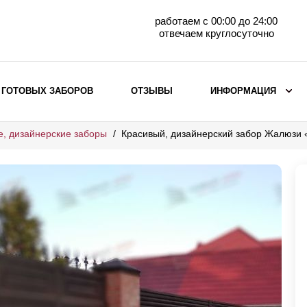
работаем с 00:00 до 24:00
отвечаем круглосуточно
 ГОТОВЫХ ЗАБОРОВ
ОТЗЫВЫ
ИНФОРМАЦИЯ
е, дизайнерские заборы
Красивый, дизайнерский забор Жалюзи
ВЫБОР ПО МАТЕРИАЛУ
Заборы с кирпичными столбами
Заборы из евроштакетника
горизонтального
Металлические заборы для дачи
Забор жалюзи с кирпичными столбами
Металлические заборы
Металлические ограждения