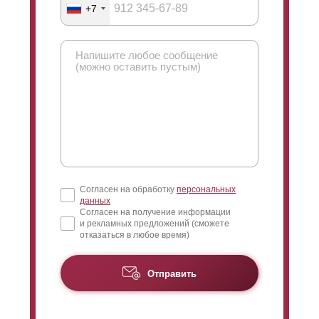
со стороны вашего участка. Если
нахлеста
нет, то
+7
заклепки, крепящие усилитель, становятся видны с
лицевой стороны. Видимость заклепок никак не
влияет на функциональность и эксплуатационные
характеристики забора, но кому-то это может
показаться не красивым. В этом случае заклепки
можно спрятать за
нахлестом
.
Согласен на обработку
персональных
данных
Согласен на получение информации
и рекламных предложений (сможете
отказаться в любое время)
Отправить